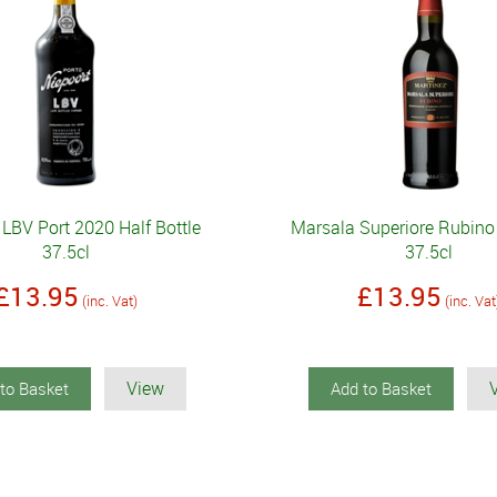
 LBV Port 2020 Half Bottle
Marsala Superiore Rubino
37.5cl
37.5cl
£13.95
£13.95
(inc. Vat)
(inc. Vat
View
to Basket
Add to Basket