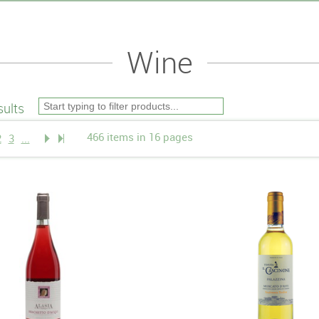
Wine
ults
466 items in 16 pages
2
3
...