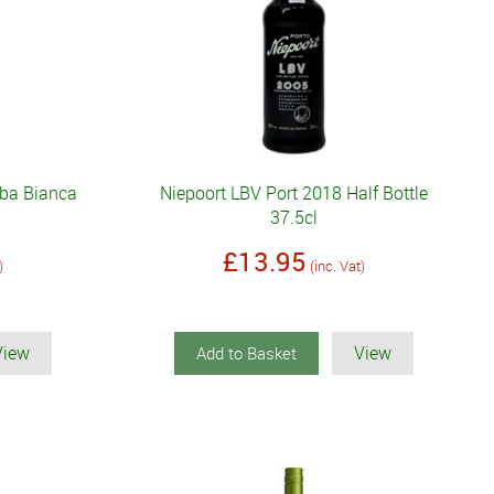
mba Bianca
Niepoort LBV Port 2018 Half Bottle
37.5cl
£13.95
)
(inc. Vat)
View
View
Add to Basket