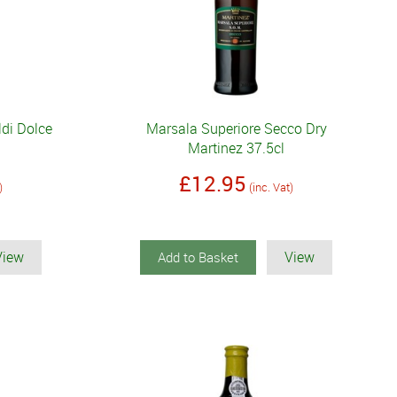
ldi Dolce
Marsala Superiore Secco Dry
Martinez 37.5cl
£12.95
)
(inc. Vat)
View
View
Add to Basket