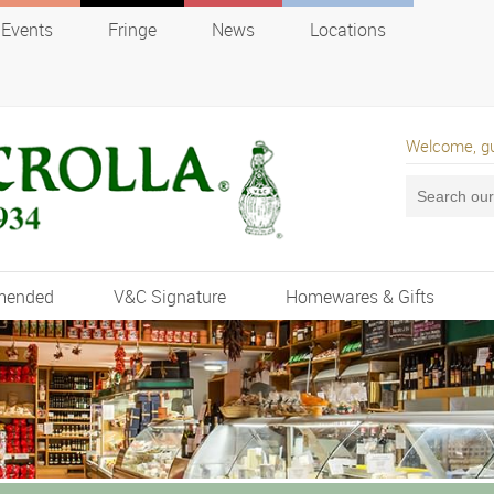
Events
Fringe
News
Locations
Welcome, g
mended
V&C Signature
Homewares & Gifts