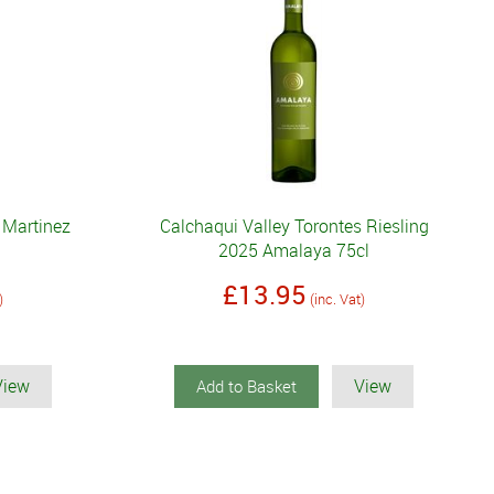
 Martinez
Calchaqui Valley Torontes Riesling
2025 Amalaya 75cl
£13.95
)
(inc. Vat)
View
View
Add to Basket