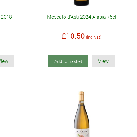
o 2018
Moscato d'Asti 2024 Alasia 75cl
£10.50
(inc. Vat)
View
View
Add to Basket