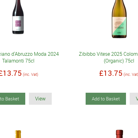
iano d'Abruzzo Moda 2024
Zibibbo Vitese 2025 Colo
Talamonti 75cl
(Organic) 75cl
£13.75
£13.75
(inc. Vat)
(inc. Vat
View
to Basket
Add to Basket