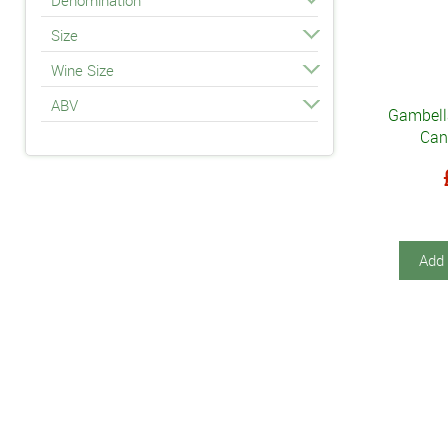
Fattoria Montepescini - (3)
Size
Fernando de Castilla - (4)
Wine Size
Ferrari - (1)
Fontenille - (1)
ABV
Gambell
Fontodi - (17)
Can
Franz Haas - (3)
Fratelli Revello - (5)
Frescobaldi - (1)
Gambardella - (1)
Giacomo Conterno - (1)
Add 
Giacomo Grimaldi - (1)
Giuseppe Cortese - (5)
Greywacke - (1)
Guido Berlucchi - (1)
Icardi - (7)
Ippolito 1845 - (2)
Isole e Olena - (4)