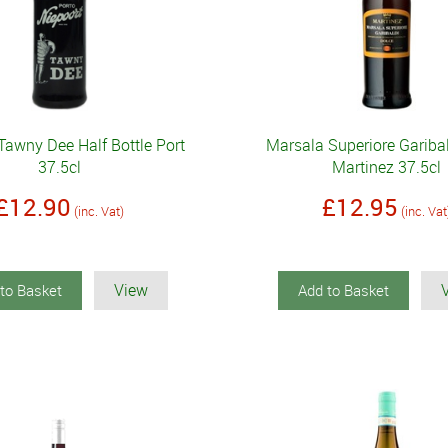
Tawny Dee Half Bottle Port
Marsala Superiore Gariba
37.5cl
Martinez 37.5cl
£12.90
£12.95
(inc. Vat)
(inc. Vat
View
to Basket
Add to Basket