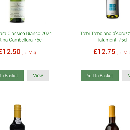
ara Classico Bianco 2024
Trebi Trebbiano d'Abruz
tina Gambellara 75cl
Talamonti 75cl
£12.50
£12.75
(inc. Vat)
(inc. Vat
View
to Basket
Add to Basket