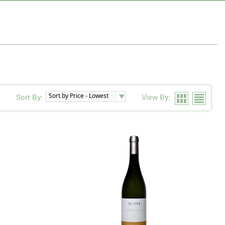
Sort By:
View By: