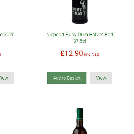
zo 2025
Niepoort Ruby Dum Halves Port
37.5cl
£12.90
)
(inc. Vat)
View
View
Add to Basket