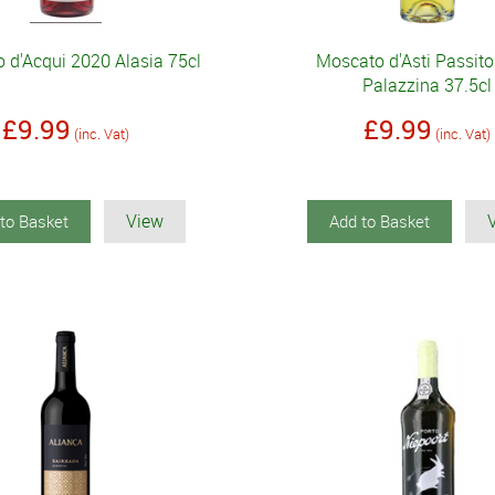
o d'Acqui 2020 Alasia 75cl
Moscato d'Asti Passit
Palazzina 37.5cl
£9.99
£9.99
(inc. Vat)
(inc. Vat)
View
to Basket
Add to Basket