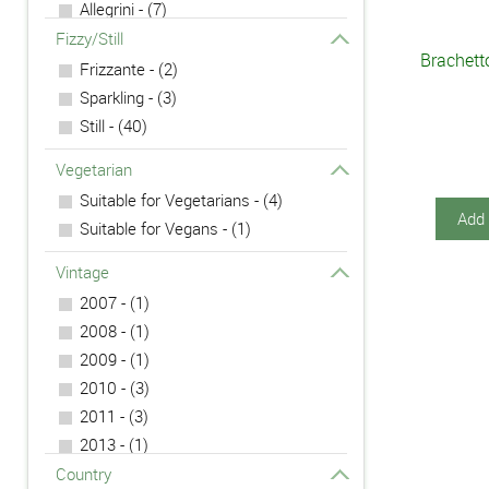
Allegrini - (7)
Amalaya - (2)
Fizzy/Still
Brachett
Antinori - (23)
Frizzante - (2)
Axel Pauly - (1)
Sparkling - (3)
Barbaresco - (1)
Still - (40)
Belisario - (4)
Vegetarian
Biondi-Santi - (1)
Suitable for Vegetarians - (4)
Bruna Grimaldi - (3)
Add 
Suitable for Vegans - (1)
Bruno Giacosa - (1)
Ca Dei Frati - (2)
Vintage
Ca del Baio - (1)
2007 - (1)
Cafaggio - (1)
2008 - (1)
Cantina Diomede - (1)
2009 - (1)
Cantina Ferrari - (2)
2010 - (3)
Cantine Talamonti - (2)
2011 - (3)
Carminucci - (3)
2013 - (1)
Ca'Rugate - (4)
2014 - (2)
Country