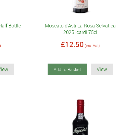
alf Bottle
Moscato d'Asti La Rosa Selvatica
2025 Icardi 75cl
£12.50
)
(inc. Vat)
View
View
Add to Basket