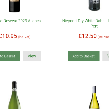
da Reserva 2023 Alianca
Niepoort Dry White Rabbit H
Port
£10.95
£12.50
(inc. Vat)
(inc. Vat
View
to Basket
Add to Basket